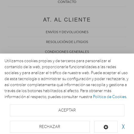
CONTACTO
AT. AL CLIENTE
ENVÍOS Y DEVOLUCIONES
RESOLUCIÓN DE LITIGIOS
CONDICIONES GENERALES
Utilizamos cookies propias y de terceros para personalizar el
POLÍTICA DE PRIVACIDAD
contenido de la web, proporcionarle funcionalidades a las redes
AVISO LEGAL
sociales y para analizar el tráfico de nuestra web. Puede aceptar el uso
de esta tecnología o administrar su configuración y poder rechazarla, y
USO DE COOKIES
así controlar completamente qué información se recopila y gestiona a
través de los botones habilitados al efecto. Para obtener más
información al respecto, puedes consultar nuestra
Política de Cookies
.
ACEPTAR
Copyright 2026. ELECTROGIRONA.COM
RECHAZAR
╳