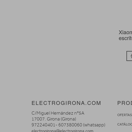
Xiao
escri
ELECTROGIRONA.COM
PRO
C/Miguel Hernández nº5A
OFERTA
17007. Girona (Girona)
972240401- 607380060 (whatsapp)
CATÁLO
electrogirona@electrogirona.com