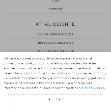
BLOG
CONTACTO
AT. AL CLIENTE
ENVÍOS Y DEVOLUCIONES
RESOLUCIÓN DE LITIGIOS
CONDICIONES GENERALES
Utilizamos cookies propias y de terceros para personalizar el
POLÍTICA DE PRIVACIDAD
contenido de la web, proporcionarle funcionalidades a las redes
AVISO LEGAL
sociales y para analizar el tráfico de nuestra web. Puede aceptar el uso
de esta tecnología o administrar su configuración y poder rechazarla, y
USO DE COOKIES
así controlar completamente qué información se recopila y gestiona a
través de los botones habilitados al efecto. Para obtener más
información al respecto, puedes consultar nuestra
Política de Cookies
.
ACEPTAR
Copyright 2026. ELECTROGIRONA.COM