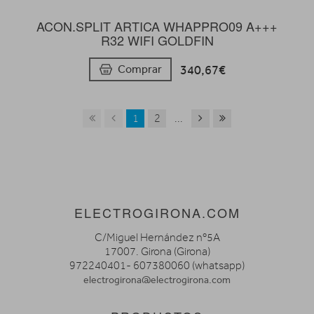
ACON.SPLIT ARTICA WHAPPRO09 A+++
R32 WIFI GOLDFIN
340,67€
Comprar
1
2
...
ELECTROGIRONA.COM
C/Miguel Hernández nº5A
17007. Girona (Girona)
972240401- 607380060 (whatsapp)
electrogirona@electrogirona.com