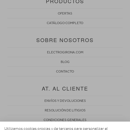
PRODUCTOS
OFERTAS
CATÁLOGO COMPLETO
SOBRE NOSOTROS
ELECTROGIRONA.COM
BLOG
CONTACTO
AT. AL CLIENTE
ENVÍOS Y DEVOLUCIONES
RESOLUCIÓN DE LITIGIOS
CONDICIONES GENERALES
Utilizamos cookies propias y de terceros para personalizar el
POLÍTICA DE PRIVACIDAD