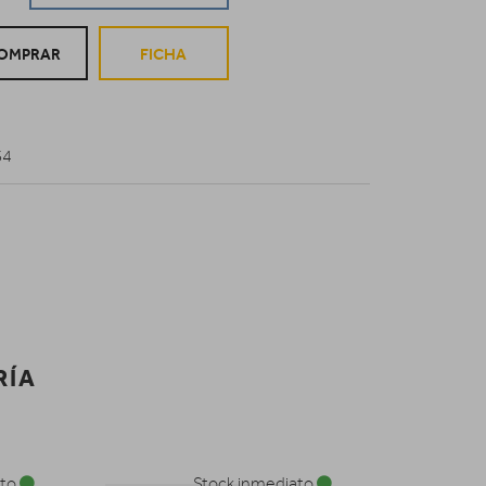
OMPRAR
FICHA
S4
RÍA
ato
Stock inmediato