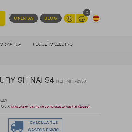
0
OFERTAS
BLOG
FORMÁTICA
PEQUEÑO ELECTRO
OTROS
URY SHINAI S4
REF. NFF-2363
BLES
OGIDA
(consulta en carrito de compra las zonas habilitadas)
.
CALCULA TUS
GASTOS ENVIO