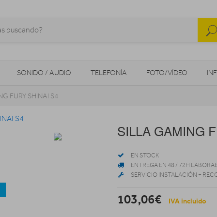
SONIDO / AUDIO
TELEFONÍA
FOTO/VÍDEO
IN
NG FURY SHINAI S4
MOVILIDAD URBANA
NAVEGADORES GPS
CONSOLAS
SILLA GAMING F
EN STOCK
ENTREGA EN 48 / 72H LABORA
SERVICIO INSTALACIÓN + REC
a
103,06€
IVA incluido