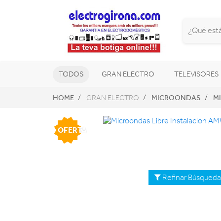
TODOS
GRAN ELECTRO
TELEVISORES
HOME
MICROONDAS
M
GRAN ELECTRO
CLIMATIZACIÓN Y CALEFACCIÓN
OFERTA
Refinar Búsqued