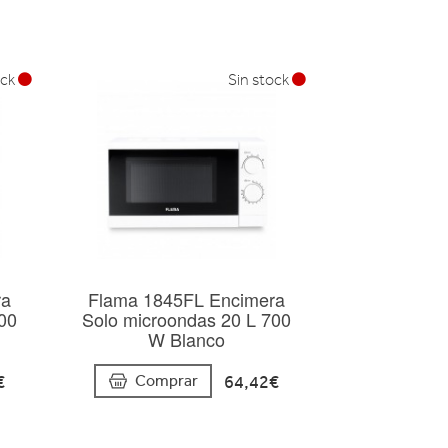
ock
Sin stock
ra
Flama 1845FL Encimera
00
Solo microondas 20 L 700
W Blanco
€
64,42€
Comprar