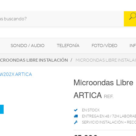
SONIDO / AUDIO
TELEFONÍA
FOTO/VÍDEO
IN
ICROONDAS LIBRE INSTALACIÓN
MICROONDAS LIBRE INSTALA
MOVILIDAD URBANA
NAVEGADORES GPS
CONSOLAS
Microondas Libre
ARTICA
REF.
a
EN STOCK
ENTREGA EN 48 / 72H LABORA
SERVICIO INSTALACIÓN + REC