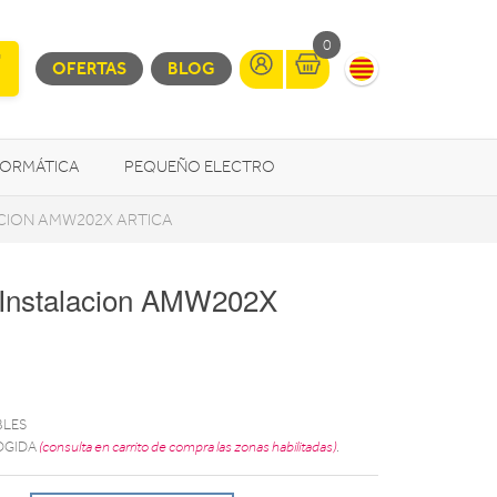
0
OFERTAS
BLOG
FORMÁTICA
PEQUEÑO ELECTRO
CION AMW202X ARTICA
OTROS
 Instalacion AMW202X
BLES
OGIDA
(consulta en carrito de compra las zonas habilitadas)
.