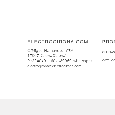
ELECTROGIRONA.COM
PRO
C/Miguel Hernández nº5A
OFERTA
17007. Girona (Girona)
972240401- 607380060 (whatsapp)
CATÁLO
electrogirona@electrogirona.com