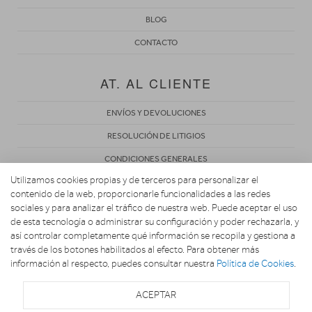
BLOG
CONTACTO
AT. AL CLIENTE
ENVÍOS Y DEVOLUCIONES
RESOLUCIÓN DE LITIGIOS
CONDICIONES GENERALES
Utilizamos cookies propias y de terceros para personalizar el
POLÍTICA DE PRIVACIDAD
contenido de la web, proporcionarle funcionalidades a las redes
AVISO LEGAL
sociales y para analizar el tráfico de nuestra web. Puede aceptar el uso
de esta tecnología o administrar su configuración y poder rechazarla, y
USO DE COOKIES
así controlar completamente qué información se recopila y gestiona a
través de los botones habilitados al efecto. Para obtener más
información al respecto, puedes consultar nuestra
Política de Cookies
.
ACEPTAR