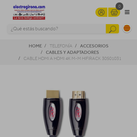
0
HOME
ACCESORIOS
TELEFONÍA
CABLES Y ADAPTADORES
CABLE HDMI A HDMI 4K M-M HIFIRACK 30501031