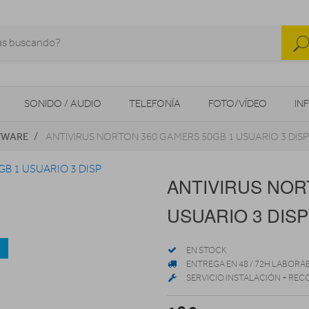
SONIDO / AUDIO
TELEFONÍA
FOTO/VÍDEO
IN
TWARE
ANTIVIRUS NORTON 360 GAMERS 50GB 1 USUARIO 3 DISP
MOVILIDAD URBANA
NAVEGADORES GPS
CONSOLAS
ANTIVIRUS NOR
USUARIO 3 DISP
a
EN STOCK
ENTREGA EN 48 / 72H LABORA
SERVICIO INSTALACIÓN + REC