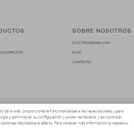
DUCTOS
SOBRE NOSOTROS
S
ELECTROGIRONA.COM
GO COMPLETO
BLOG
CONTACTO
o de la web, proporcionarle funcionalidades a las redes sociales y para
ogía o administrar su configuración y poder rechazarla, y así controlar
Copyright 2026. ELECTROGIRONA.COM
 botones habilitados al efecto. Para obtener más información al respecto,