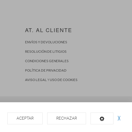
AT. AL CLIENTE
ENVÍOS Y DEVOLUCIONES
RESOLUCIÓN DE LITIGIOS
CONDICIONES GENERALES
POLÍTICA DE PRIVACIDAD
AVISO LEGAL
Y
USO DE COOKIES
ACEPTAR
RECHAZAR
╳