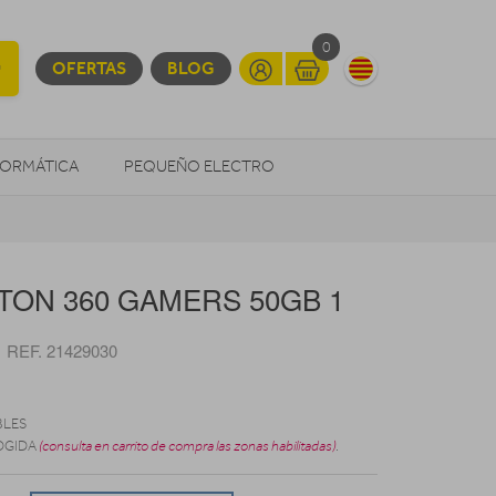
0
OFERTAS
BLOG
FORMÁTICA
PEQUEÑO ELECTRO
OTROS
TON 360 GAMERS 50GB 1
REF. 21429030
BLES
OGIDA
(consulta en carrito de compra las zonas habilitadas)
.