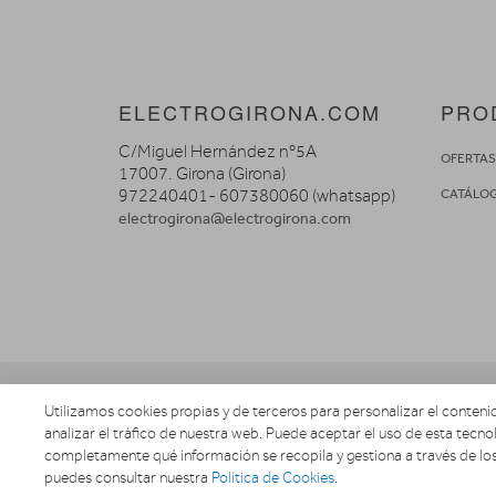
ELECTROGIRONA.COM
PRO
C/Miguel Hernández nº5A
OFERTA
17007. Girona (Girona)
972240401- 607380060 (whatsapp)
CATÁLO
electrogirona@electrogirona.com
Utilizamos cookies propias y de terceros para personalizar el contenid
analizar el tráfico de nuestra web. Puede aceptar el uso de esta tecnol
completamente qué información se recopila y gestiona a través de los
puedes consultar nuestra
Política de Cookies
.