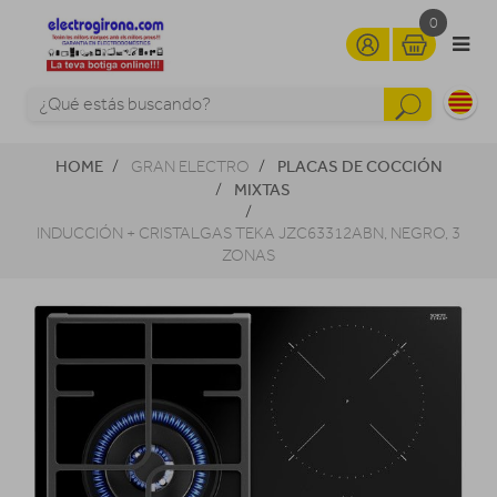
0
HOME
PLACAS DE COCCIÓN
GRAN ELECTRO
MIXTAS
INDUCCIÓN + CRISTALGAS TEKA JZC63312ABN, NEGRO, 3
ZONAS