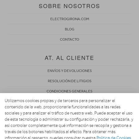
SOBRE NOSOTROS
ELECTROGIRONA.COM
BLOG
CONTACTO
AT. AL CLIENTE
ENVÍOS Y DEVOLUCIONES
RESOLUCIÓN DE LITIGIOS
CONDICIONES GENERALES
Utilizamos cookies propias y de terceros para personalizar el
POLÍTICA DE PRIVACIDAD
contenido de la web, proporcionarle funcionalidades a las redes
AVISO LEGAL
sociales y para analizar el tráfico de nuestra web. Puede aceptar el uso
de esta tecnología o administrar su configuración y poder rechazarla, y
USO DE COOKIES
así controlar completamente qué información se recopila y gestiona a
través de los botones habilitados al efecto. Para obtener más
información al respecto, puedes consultar nuestra
Política de Cookies
.